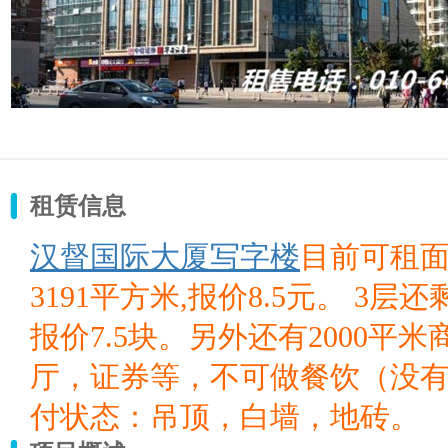
租赁信息
汉督国际大厦写字楼
目前可租面
3191平方米,报价8.5元。 3
报价7.5块。另外还有2000
厅，证券等，不可做餐饮（没有
付状态：吊顶，白墙，地砖。