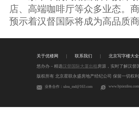
店、高端咖啡厅等众多业态。
预示着汉督国际将成为高品质
关于优楼网
|
联系我们
|
北京写字楼大全
悠办办－精选
汉督国际大厦出租
房源，实时了解汉督
版权所有 北京星联永盛房地产经纪公司 保留一切权利 
www.bjxiezilou.com
业务合作：ulou_md@163.com