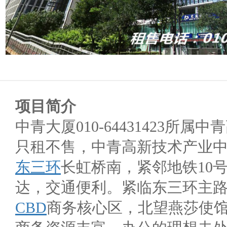
项目简介
中青大厦010-64431423所
只租不售，中青高新技术产业
东三环
长虹桥南，紧邻地铁10
达，交通便利。紧临东三环主
CBD
商务核心区，北望燕莎使