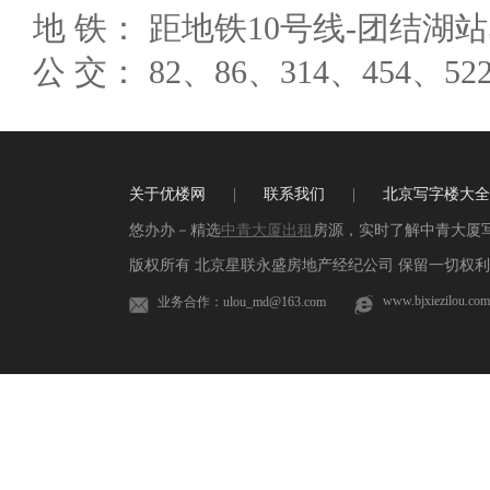
地 铁： 距地铁10号线-团结湖站
公 交： 82、86、314、454、522
关于优楼网
|
联系我们
|
北京写字楼大全
悠办办－精选
中青大厦出租
房源，实时了解中青大厦
版权所有 北京星联永盛房地产经纪公司 保留一切权利 
www.bjxiezilou.com
业务合作：ulou_md@163.com