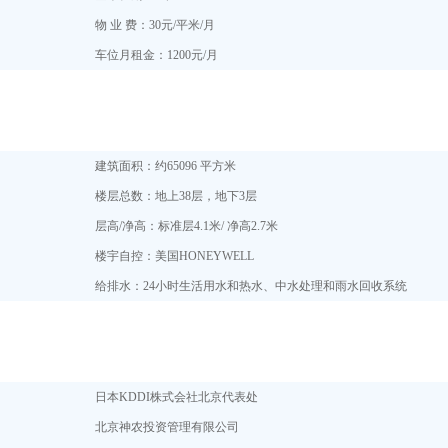
物 业 费：30元/平米/月
车位月租金：1200元/月
建筑面积：约65096 平方米
楼层总数：地上38层，地下3层
层高/净高：标准层4.1米/ 净高2.7米
楼宇自控：美国HONEYWELL
给排水：24小时生活用水和热水、中水处理和雨水回收系统
日本KDDI株式会社北京代表处
北京神农投资管理有限公司