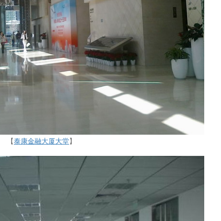
【
泰康金融大厦大堂
】