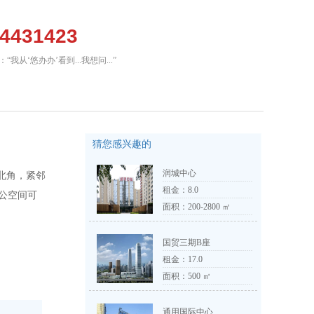
64431423
我从‘悠办办’看到...我想问...”
猜您感兴趣的
润城中心
北角，紧邻
租金：
8.0
公空间可
面积：200-2800 ㎡
国贸三期B座
租金：
17.0
面积：500 ㎡
通用国际中心