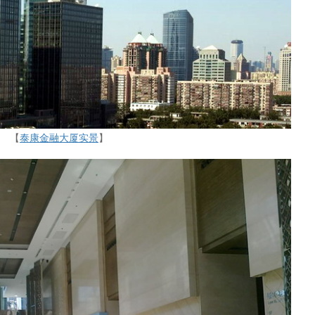
【
泰康金融大厦实景
】