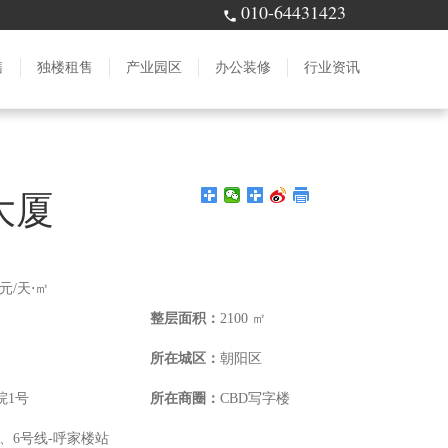
010-64431423
售
独楼租售
产业园区
办公装修
行业资讯
大厦
元/天⋅㎡
整层面积：
2100 ㎡
所在城区：
朝阳区
院1号
所在商圈：
CBD写字楼
站、6号线-呼家楼站