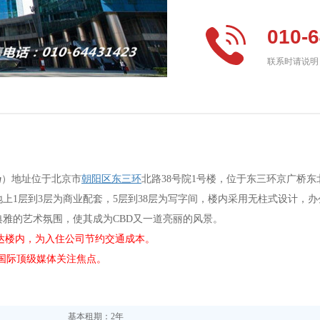
010-
联系时请说明：“
g
）地址位于北京市
朝阳区东三环
北路38号院1号楼，位于东三环京广桥东
上1层到3层为商业配套，5层到38层为写字间，楼内采用无柱式设计，办
雅的艺术氛围，使其成为CBD又一道亮丽的风景。
达楼内，为入住公司节约交通成本。
为国际顶级媒体关注焦点。
基本租期：2年