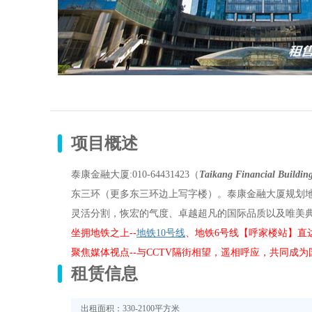
项目概述
泰康金融大厦:010-64431423（
Taikang Financial Buildin
东三环（更多东三环边上写字楼）。泰康金融大厦规划地
灵活分割，恢宏的气度、卓越超凡的国际品质以及唯美典
坐拥地铁之上--
地铁10号线
、地铁6号线【呼家楼站】直
聚焦媒体视点--与CCTV隔街相望，遥相呼应，共同成
租赁信息
出租面积：330-2100平方米