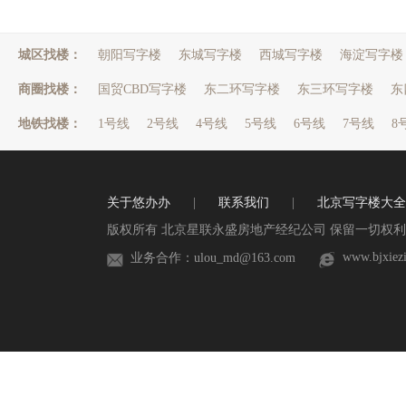
城区找楼：
朝阳写字楼
东城写字楼
西城写字楼
海淀写字楼
商圈找楼：
国贸CBD写字楼
东二环写字楼
东三环写字楼
东
地铁找楼：
1号线
2号线
4号线
5号线
6号线
7号线
8
关于悠办办
|
联系我们
|
北京写字楼大全
版权所有 北京星联永盛房地产经纪公司 保留一切权利 
www.bjxiez
业务合作：ulou_md@163.com