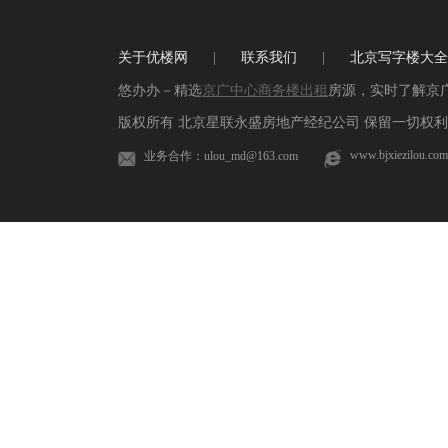
关于优楼网
|
联系我们
|
北京写字楼大全
悠办办－精选
京广中心商务楼出租
房源，实时了解京
版权所有 北京星联永盛房地产经纪公司 保留一切权利 
www.bjxiezilou.com
业务合作：ulou_md@163.com