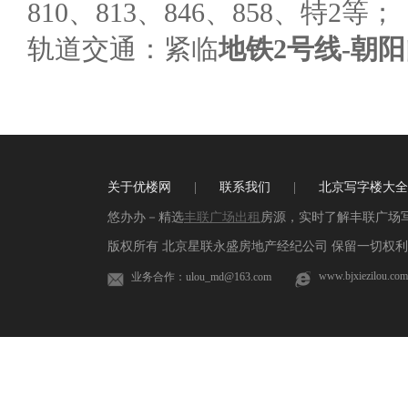
810、813、846、858、特2等；
轨道交通：紧临
地铁2号线-朝
关于优楼网
|
联系我们
|
北京写字楼大全
悠办办－精选
丰联广场出租
房源，实时了解丰联广场
版权所有 北京星联永盛房地产经纪公司 保留一切权利 
www.bjxiezilou.com
业务合作：ulou_md@163.com