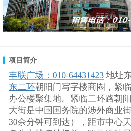
项目简介
丰联广场：010-64431423
地址东
东二环
朝阳门写字楼商圈，紧
办公楼聚集地。紧临二环路朝
大街是中国国务院的涉外商业街
30余分钟可到达），距市中心