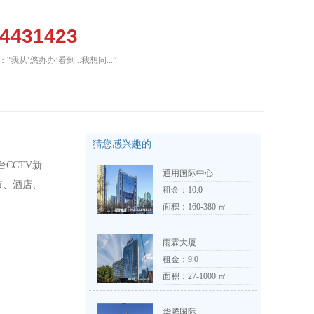
64431423
我从‘悠办办’看到...我想问...”
猜您感兴趣的
CCTV新
通用国际中心
市、酒店、
租金：
10.0
面积：160-380 ㎡
雨霖大厦
租金：
9.0
面积：27-1000 ㎡
华腾国际