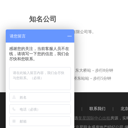
知名公司
顽石互动(北京)网络科技有限公司等。
请您留言
感谢您的关注，当前客服人员不在
线，请填写一下您的信息，我们会
交通配套
尽快和您联系。
附近地铁站：
地铁6号线－东大桥站－步行8分钟
附近公交站：
75路－东大桥东站站－步行5分钟
关于优楼网
|
联系我们
|
北
悠办办－精选
复星国际中心出租
房源，实
版权所有 北京星联永盛房地产经纪公司 保