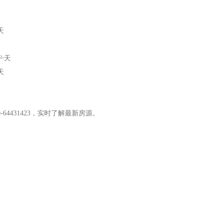
天
²⋅天
天
64431423，实时了解最新房源。