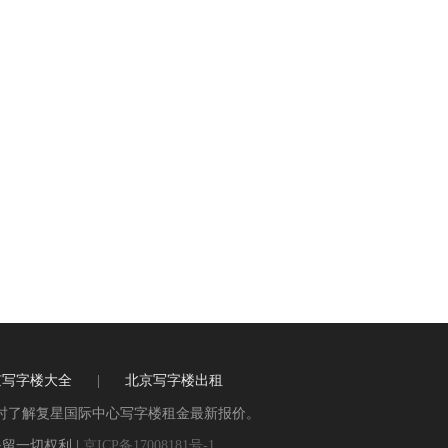
京写字楼大全
|
北京写字楼出租
时了解复星国际中心写字楼租金最新报价。
留一切权利 |
京ICP备17008181号-1