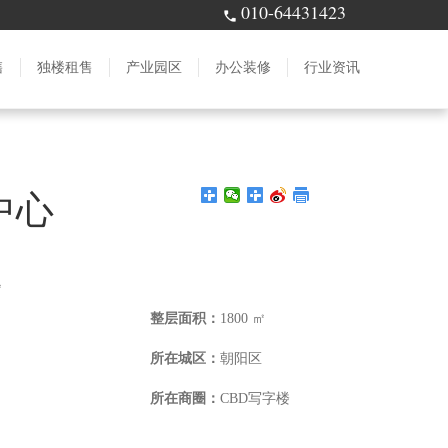
010-64431423
售
独楼租售
产业园区
办公装修
行业资讯
中心
㎡
整层面积：
1800 ㎡
所在城区：
朝阳区
所在商圈：
CBD写字楼