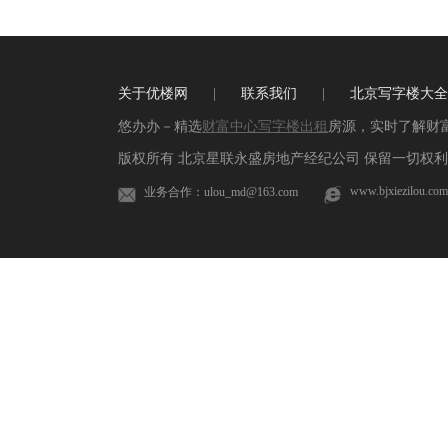
关于优楼网
|
联系我们
|
北京写字楼大全
悠办办－精选
财富中心写字楼出租
房源，实时了解财
版权所有 北京星联永盛房地产经纪公司 保留一切权利 
www.bjxiezilou.com
业务合作：ulou_md@163.com