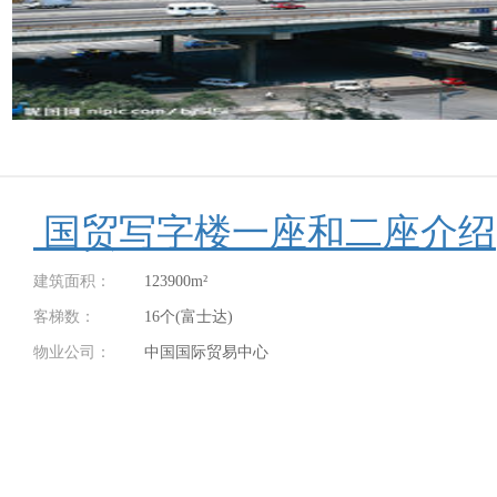
国贸
写字楼
一座和二座介绍
建筑面积：
123900m²
客梯数：
16个(富士达)
物业公司：
中国国际贸易中心